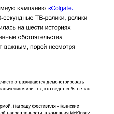
кламную кампанию
«Colgate.
0-секундные ТВ-ролики, ролики
илась на шести историях
енные обстоятельства
ют важным, порой несмотря
нечасто отваживаются демонстрировать
ничениям или тех, кто ведет себя не так
ормой. Награду фестиваля «Каннские
ной направленности, а компания McKinsey