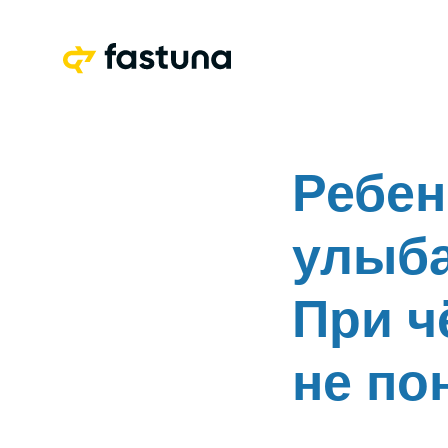
Ребен
улыба
При ч
не по