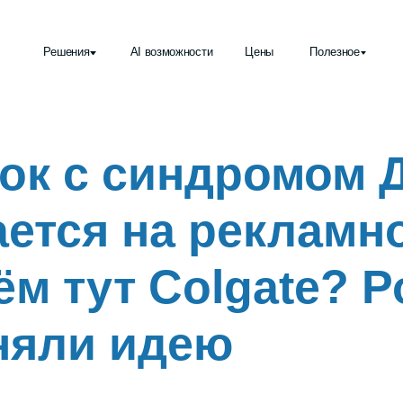
Решения
AI возможности
Цены
Полезное
ок с синдромом 
ется на рекламно
ём тут Colgate? 
няли идею