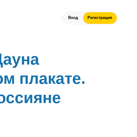
Вход
Регистрация
Дауна
м плакате.
Россияне