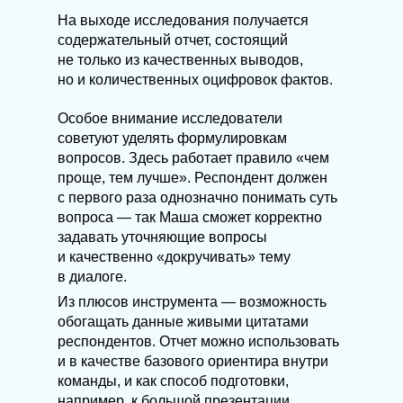
Как это
решений
работает
Целевая
На выходе исследования получается
Кейсы
аудитория
Блог
Цены и
содержательный отчет, состоящий
Помощь
условия
Как
Контакты
не только из качественных выводов,
начать
Правовая
информация
но и количественных оцифровок фактов.
Особое внимание исследователи
2025 © Все права защищены.
советуют уделять формулировкам
Политика конфиденциальности
вопросов. Здесь работает правило «чем
проще, тем лучше». Респондент должен
с первого раза однозначно понимать суть
вопроса — так Маша сможет корректно
задавать уточняющие вопросы
и качественно «докручивать» тему
в диалоге.
Из плюсов инструмента — возможность
обогащать данные живыми цитатами
респондентов. Отчет можно использовать
и в качестве базового ориентира внутри
команды, и как способ подготовки,
например, к большой презентации.