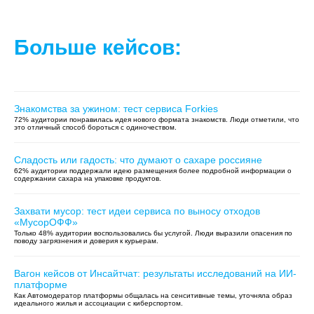
Больше кейсов:
Знакомства за ужином: тест сервиса Forkies
72% аудитории понравилась идея нового формата знакомств. Люди отметили, что
это отличный способ бороться с одиночеством.
Сладость или гадость: что думают о сахаре россияне
62% аудитории поддержали идею размещения более подробной информации о
содержании сахара на упаковке продуктов.
Захвати мусор: тест идеи сервиса по выносу отходов
«МусорОФФ»
Только 48% аудитории воспользовались бы услугой. Люди выразили опасения по
поводу загрязнения и доверия к курьерам.
Вагон кейсов от Инсайтчат: результаты исследований на ИИ-
платформе
Как Автомодератор платформы общалась на сенситивные темы, уточняла образ
идеального жилья и ассоциации с киберспортом.