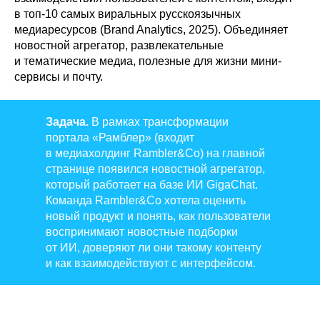
в топ-10 самых виральных русскоязычных
медиаресурсов (Brand Analytics, 2025). Объединяет
новостной агрегатор, развлекательные
и тематические медиа, полезные для жизни мини-
сервисы и почту.
Задача.
В рамках трансформации
портала «Рамблер» (входит
в медиахолдинг Rambler&Co) на главной
странице появился новостной агрегатор,
который работает на базе ИИ GigaChat.
Команда Rambler&Co хотела оценить
новый продукт и понять, как пользователи
воспринимают новостные подборки
от ИИ, доверяют ли они такому контенту
и как взаимодействуют с интерфейсом.